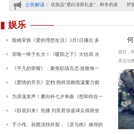
精粹滋养）
公告解读：
片仔癀化妆品“透白淡斑礼盒”，秋冬的皮
护肤选
娱乐
何
殷桃宋轶《爱的理想生活》3月1日播出 多
近日，何
宋唯一终于长大！《暖阳之下》大结局 冷
关注与
《平凡的荣耀》：聚焦职场百态 致敬每一
《爱情的开关》定档 熊梓淇赖雨濛董力都
为浪漫发声！董向科七夕单曲《想和你在一
《卧底归来》热播 刘奕君张嘉译众戏骨坐
于小伟、孙茜演技炸裂，《灵与肉》难得的