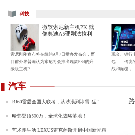
科技
微软索尼新主机PK 就
像奥迪A5硬刚法拉利
索尼刚刚宣布将在纽约9月7日举办发布会，而
现金、银行
目前外界普遍认为索尼将会推出现款PS4的升
包……传统
级版主机P
战和颠覆，
汽车
路
BJ60雷霆全国大联考，从沙漠到冰雪“猛”
哈弗登顶500万，全球化战略落地！
艺术即生活 LEXUS雷克萨斯开启中国新匠精