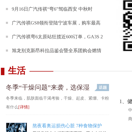
9月16日广汽传祺“弯6”驾临西安 中秋时
广汽传祺GS8领衔登陆宁波车展，购车最高
广汽传祺弯6太原站狂揽近600订单，GA3S 2
旭龙别克新昂科拉品鉴会暨全系团购会燃情
生活
冬季“干燥问题”来袭，选保湿
冬季来临，肌肤面临干渴考验，干燥、起皮、紧绷、卡粉
1、
有什么
[详情]
中
熬夜看奥运损伤心脏 7种食物保护