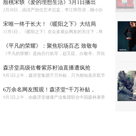
殷桃宋轶《爱的理想生活》3月1日播出
2月26日，由沈严担任艺术总监，李江明导演，顾小白
宋唯一终于长大！《暖阳之下》大结局
11月5日，《暖阳之下》在众多观众网友的关注下，终
《平凡的荣耀》：聚焦职场百态 致敬每
《平凡的荣耀》是由吕行执导，赵又廷、白敬亭、乔欣
森济堂高级佐餐紫苏籽油直播遭疯抢
9月5日上午，森济堂集团千万补贴，只为相知喜庆双节
6万余名网友围观！森济堂“千万补贴，
9月5日上午，由森济堂健康产业集团联合中国森林康养